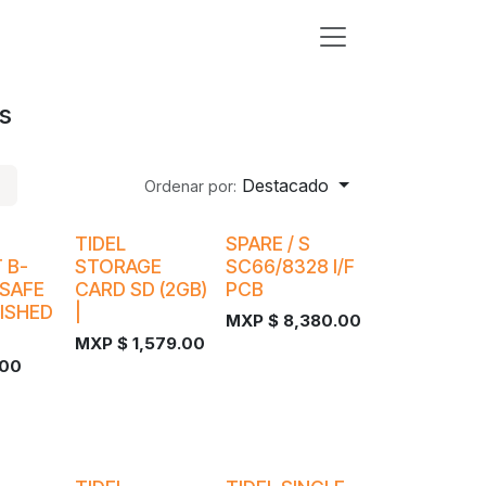
s
Destacado
Ordenar por:
¡Nuevo!
TIDEL
SPARE / S
 B-
STORAGE
SC66/8328 I/F
-SAFE
CARD SD (2GB)
PCB
ISHED
|
MXP $
8,380.00
MXP $
1,579.00
.00