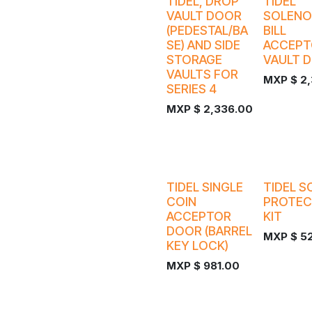
¡Nuevo!
¡Nuevo!
TIDEL, DROP
TIDEL
VAULT DOOR
SOLENOI
(PEDESTAL/BA
BILL
SE) AND SIDE
ACCEPT
STORAGE
VAULT 
VAULTS FOR
MXP $
2
SERIES 4
MXP $
2,336.00
¡Nuevo!
¡Nuevo!
TIDEL SINGLE
TIDEL S
COIN
PROTE
ACCEPTOR
KIT
DOOR (BARREL
MXP $
5
KEY LOCK)
MXP $
981.00