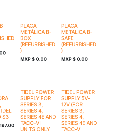
B-
PLACA
PLACA
METÁLICA B-
METALICA B-
ISHED
BOX
SAFE
(REFURBISHED
(REFURBISHED
)
)
.00
MXP $
0.00
MXP $
0.00
¡Nuevo!
¡Nuevo!
TIDEL POWER
TIDEL POWER
ORA
SUPPLY FOR
SUPPLY 5V-
,
SERIES 3,
12V (FOR
IDEL
SERIES 4,
SERIES 3,
 S3
SERIES 4E AND
SERIES 4,
TACC-VI
SERIES 4E AND
,197.00
UNITS ONLY
TACC-VI