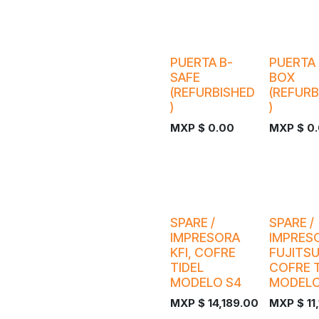
PUERTA B-
PUERTA 
SAFE
BOX
(REFURBISHED
(REFURB
)
)
MXP $
0.00
MXP $
0
¡Nuevo!
¡Nuevo!
SPARE /
SPARE /
IMPRESORA
IMPRES
KFI, COFRE
FUJITSU
TIDEL
COFRE T
MODELO S4
MODELO
MXP $
14,189.00
MXP $
11