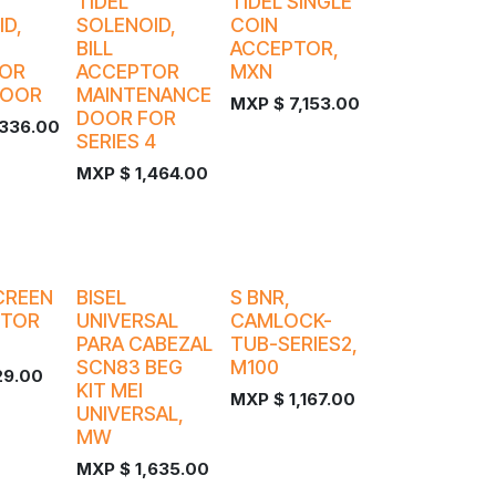
¡Nuevo!
¡Nuevo!
TIDEL
TIDEL SINGLE
D,
SOLENOID,
COIN
BILL
ACCEPTOR,
OR
ACCEPTOR
MXN
DOOR
MAINTENANCE
MXP $
7,153.00
DOOR FOR
,336.00
SERIES 4
MXP $
1,464.00
CREEN
BISEL
S BNR,
CTOR
UNIVERSAL
CAMLOCK-
PARA CABEZAL
TUB-SERIES2,
SCN83 BEG
M100
29.00
KIT MEI
MXP $
1,167.00
UNIVERSAL,
MW
MXP $
1,635.00