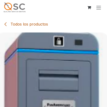
Ir al contenido
Todos los productos