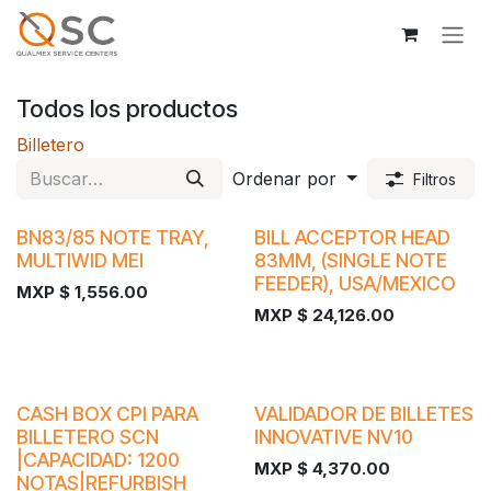
Ir al contenido
Todos los productos
Billetero
Ordenar por
Filtros
BN83/85 NOTE TRAY,
BILL ACCEPTOR HEAD
MULTIWID MEI
83MM, (SINGLE NOTE
FEEDER), USA/MEXICO
MXP $
1,556.00
MXP $
24,126.00
CASH BOX CPI PARA
VALIDADOR DE BILLETES
BILLETERO SCN
INNOVATIVE NV10
|CAPACIDAD: 1200
MXP $
4,370.00
NOTAS|REFURBISH