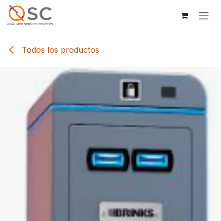
Ir al contenido
Todos los productos