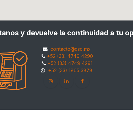
anos y devuelve la continuidad a tu o
contacto@qsc.mx
+52 (33) 4749 4290
+52 (33) 4749 4291
+52 (33) 1865 3878