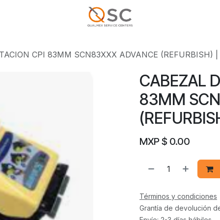
TACION CPI 83MM SCN83XXX ADVANCE (REFURBISH) |
CABEZAL D
83MM SCN
(REFURBISH
MXP $
0.00
Términos y condiciones
Grantía de devolución d
Envío: 2-3 días hábiles