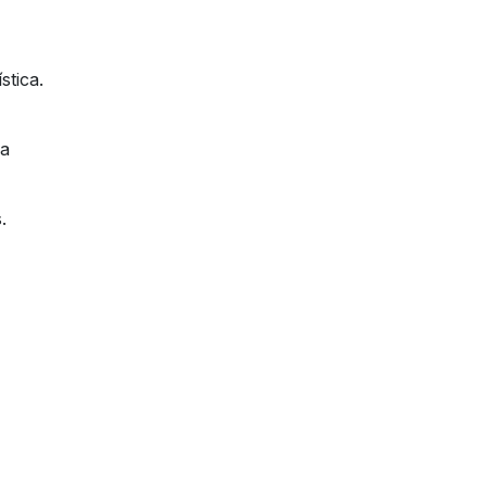
stica.
ca
.