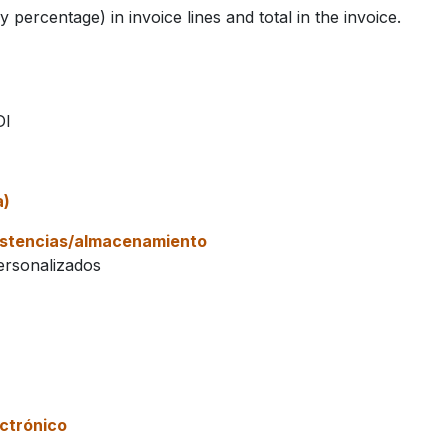
percentage) in invoice lines and total in the invoice.
DI
a)
xistencias/almacenamiento
ersonalizados
ctrónico