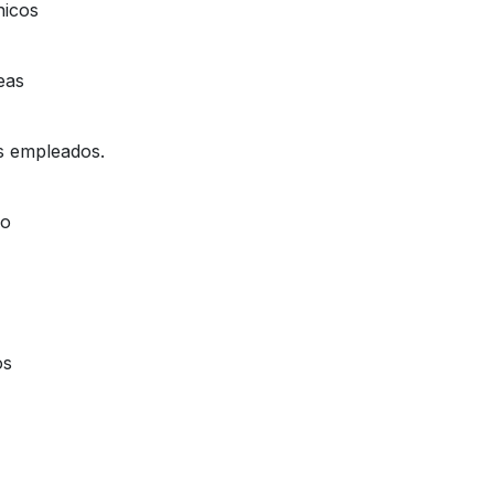
nicos
eas
os empleados.
oo
os